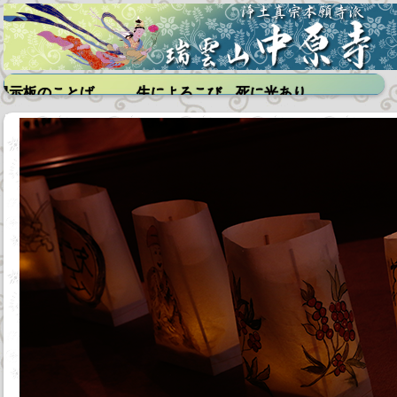
示板のことば 生によろこび 死に光あり