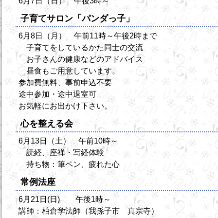
6月7日（日） 午後3時～
子育てサロン「パンダっ子」
6月8日（月） 午前11時～午後2時まで
子育てをしているかた同士の交流
お子さんの健康などのアドバイス
昼食もご用意しています。
参加費無料、事前申込不要
途中参加・途中退室可
お気軽にお出かけ下さい。
心を整える会
6月13日（土） 午前10時～
読経、座禅・写経体験
持ち物：筆ペン、疲れた心
常例法座
6月21日(日) 午後1時～
講師：柏倉学法師（我孫子市 真宗寺）