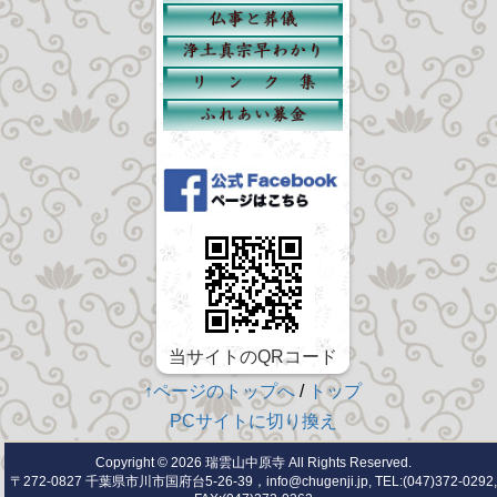
当サイトのQRコード
↑ページのトップへ
/
トップ
PCサイトに切り換え
Copyright © 2026
瑞雲山中原寺
All Rights Reserved.
〒272-0827 千葉県市川市国府台5-26-39，info@chugenji.jp, TEL:(047)372-0292,